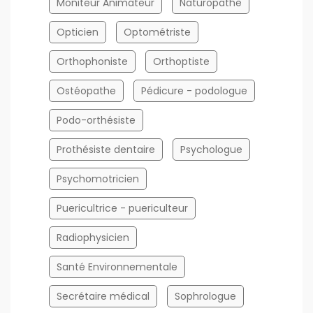
Moniteur Animateur
Naturopathe
Opticien
Optométriste
Orthophoniste
Orthoptiste
Ostéopathe
Pédicure - podologue
Podo-orthésiste
Prothésiste dentaire
Psychologue
Psychomotricien
Puericultrice - puericulteur
Radiophysicien
Santé Environnementale
Secrétaire médical
Sophrologue