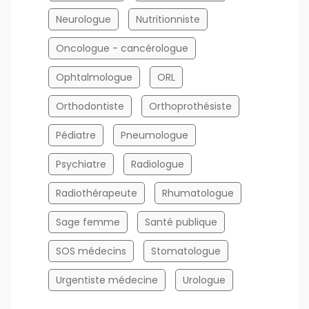
Neurologue
Nutritionniste
Oncologue - cancérologue
Ophtalmologue
ORL
Orthodontiste
Orthoprothésiste
Pédiatre
Pneumologue
Psychiatre
Radiologue
Radiothérapeute
Rhumatologue
Sage femme
Santé publique
SOS médecins
Stomatologue
Urgentiste médecine
Urologue