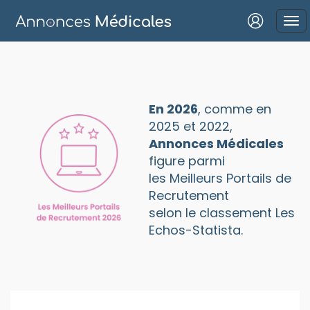
Connexion
En 2026
, comme en
2025 et 2022,
Mot de passe oublié ?
Annonces Médicales
figure parmi
Connexion
les Meilleurs Portails de
Recrutement
Se connecter avec Google
selon le classement Les
Se connecter avec Facebook
Echos-Statista.
Se connecter avec LinkedIn
Inscrivez-vous en un clic !