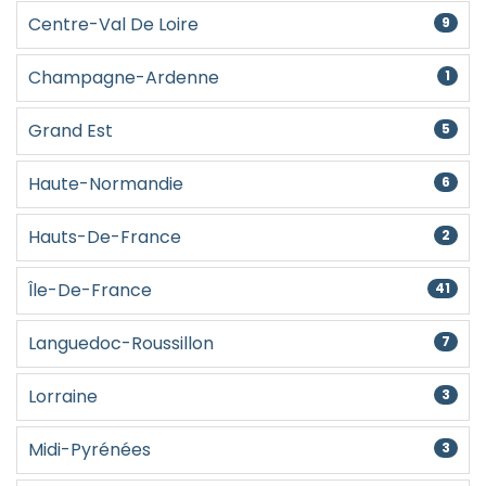
Centre-Val De Loire
9
Champagne-Ardenne
1
Grand Est
5
Haute-Normandie
6
Hauts-De-France
2
Île-De-France
41
Languedoc-Roussillon
7
Lorraine
3
Midi-Pyrénées
3