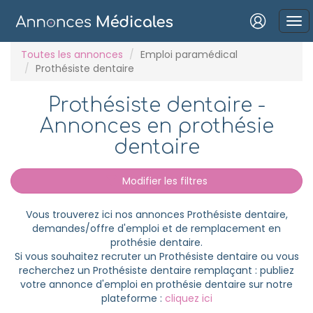
Connexion
Toutes les annonces
Emploi paramédical
Prothésiste dentaire
Prothésiste dentaire -
Annonces en prothésie
Mot de passe oublié ?
dentaire
Connexion
Modifier les filtres
Se connecter avec Google
Vous trouverez ici nos annonces Prothésiste dentaire,
Se connecter avec Facebook
demandes/offre d'emploi et de remplacement en
prothésie dentaire.
Se connecter avec LinkedIn
Si vous souhaitez recruter un Prothésiste dentaire ou vous
recherchez un Prothésiste dentaire remplaçant : publiez
votre annonce d'emploi en prothésie dentaire sur notre
Inscrivez-vous en un clic !
plateforme :
cliquez ici