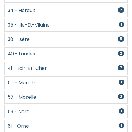
34 - Hérault
2
35 - Ille-Et-Vilaine
1
38 - Isère
5
40 - Landes
2
41 - Loir-Et-Cher
7
50 - Manche
1
57 - Moselle
2
59 - Nord
1
61 - Orne
1