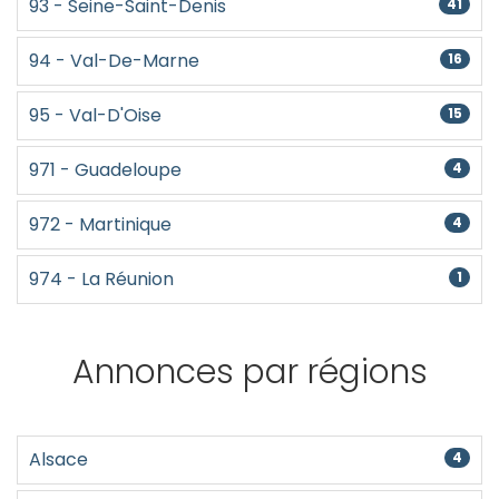
93 - Seine-Saint-Denis
41
94 - Val-De-Marne
16
95 - Val-D'Oise
15
971 - Guadeloupe
4
972 - Martinique
4
974 - La Réunion
1
Annonces par régions
Alsace
4