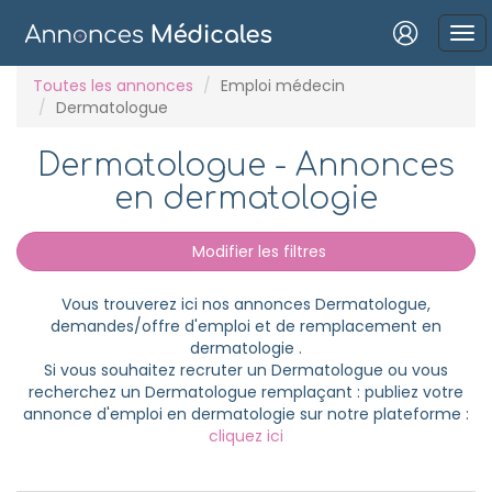
Connexion
Toutes les annonces
Emploi médecin
Dermatologue
Dermatologue - Annonces
en dermatologie
Mot de passe oublié ?
Modifier les filtres
Connexion
Vous trouverez ici nos annonces Dermatologue,
Se connecter avec Google
demandes/offre d'emploi et de remplacement en
dermatologie .
Se connecter avec Facebook
Si vous souhaitez recruter un Dermatologue ou vous
recherchez un Dermatologue remplaçant : publiez votre
Se connecter avec LinkedIn
annonce d'emploi en dermatologie sur notre plateforme :
cliquez ici
Inscrivez-vous en un clic !