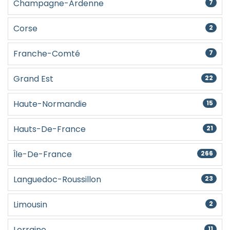
Champagne-Ardenne
7
Corse
2
Franche-Comté
7
Grand Est
22
Haute-Normandie
15
Hauts-De-France
21
Île-De-France
266
Languedoc-Roussillon
23
Limousin
2
Lorraine
11