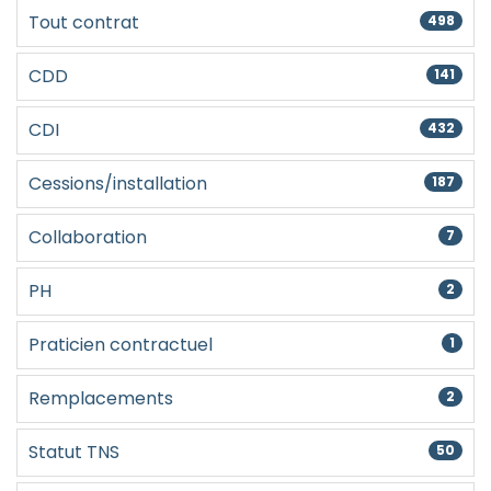
Créer un compte
Tout contrat
498
CDD
141
CDI
432
Cessions/installation
187
Collaboration
7
PH
2
Praticien contractuel
1
Remplacements
2
Statut TNS
50