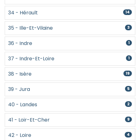
34 - Hérault
14
35 - Ille-Et-Vilaine
3
36 - Indre
1
37 - Indre-Et-Loire
1
38 - Isère
19
39 - Jura
5
40 - Landes
2
41 - Loir-Et-Cher
9
42 - Loire
4