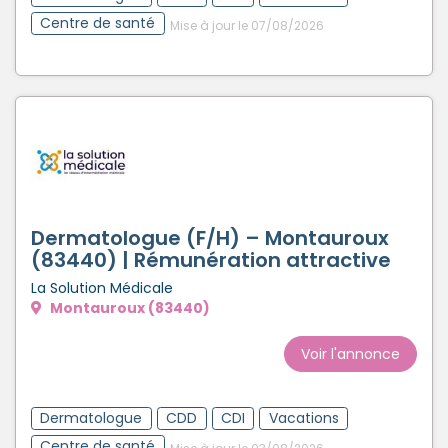
Centre de santé
Mise à jour le 07/08/2026
Dermatologue (F/H) – Montauroux
(83440) | Rémunération attractive
La Solution Médicale
Montauroux (83440)
Voir l'annonce
Dermatologue
CDD
CDI
Vacations
Centre de santé