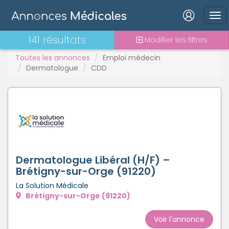
Connexion
141 résultats
Modifier les filtres
Toutes les annonces
Emploi médecin
Dermatologue
CDD
Mot de passe oublié ?
Connexion
Se connecter avec Google
Dermatologue Libéral (H/F) –
Se connecter avec Facebook
Brétigny-sur-Orge (91220)
La Solution Médicale
Se connecter avec LinkedIn
Brétigny-sur-Orge (91220)
Inscrivez-vous en un clic !
Voir l'annonce