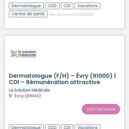
Dermatologue
CDD
CDI
Vacations
Centre de santé
Mise à jour le 07/08/2026
Dermatologue (F/H) – Évry (91000) |
CDI – Rémunération attractive
La Solution Médicale
Évry (89140)
Voir l'annonce
Dermatologue
CDD
CDI
Vacations