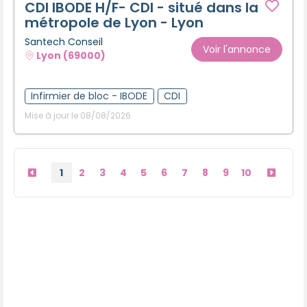
CDI IBODE H/F- CDI - situé dans la
métropole de Lyon - Lyon
Santech Conseil
Voir l'annonce
Lyon (69000)
Infirmier de bloc - IBODE
CDI
Mise à jour le 08/08/2026
1
2
3
4
5
6
7
8
9
10