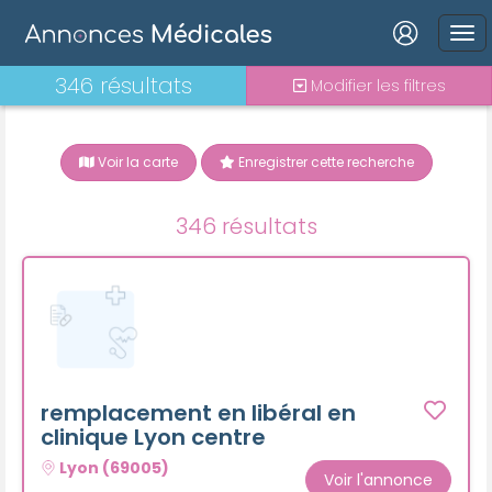
Connexion
346 résultats
Modifier les filtres
Voir la carte
Enregistrer cette recherche
Mot de passe oublié ?
346 résultats
Connexion
Se connecter avec Google
Se connecter avec Facebook
Se connecter avec LinkedIn
remplacement en libéral en
clinique Lyon centre
Inscrivez-vous en un clic !
Lyon (69005)
Voir l'annonce