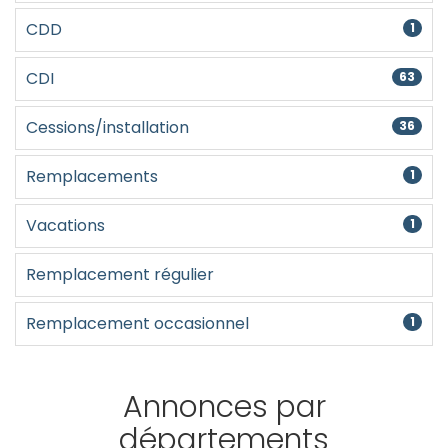
Créer un compte
CDD
1
CDI
63
Cessions/installation
36
Remplacements
1
Vacations
1
Remplacement régulier
Remplacement occasionnel
1
Annonces par
départements