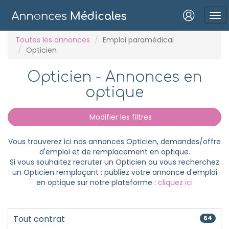
Connexion
Toutes les annonces
Emploi paramédical
Opticien
Opticien - Annonces en
optique
Mot de passe oublié ?
Modifier les filtres
Connexion
Vous trouverez ici nos annonces Opticien, demandes/offre
Se connecter avec Google
d'emploi et de remplacement en optique.
Si vous souhaitez recruter un Opticien ou vous recherchez
Se connecter avec Facebook
un Opticien remplaçant : publiez votre annonce d'emploi
en optique sur notre plateforme :
cliquez ici
Se connecter avec LinkedIn
Inscrivez-vous en un clic !
Tout contrat
64