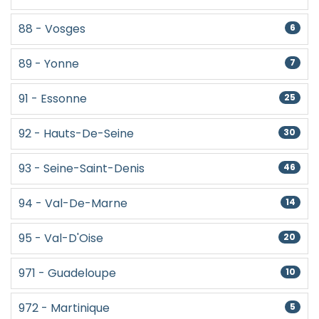
88 - Vosges
6
89 - Yonne
7
91 - Essonne
25
92 - Hauts-De-Seine
30
93 - Seine-Saint-Denis
46
94 - Val-De-Marne
14
95 - Val-D'Oise
20
971 - Guadeloupe
10
972 - Martinique
5