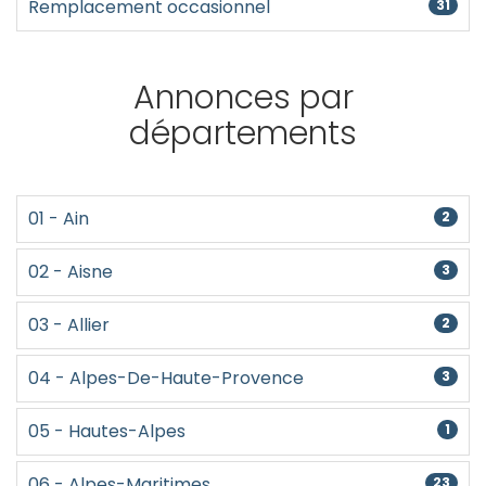
Remplacement occasionnel
31
Annonces par
départements
01 - Ain
2
02 - Aisne
3
03 - Allier
2
04 - Alpes-De-Haute-Provence
3
05 - Hautes-Alpes
1
06 - Alpes-Maritimes
23