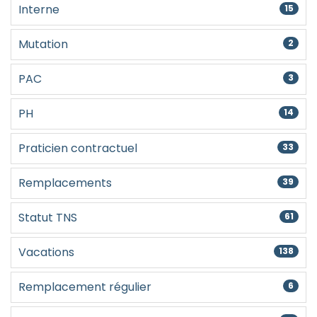
Interne
15
Mutation
2
PAC
3
PH
14
Praticien contractuel
33
Remplacements
39
Statut TNS
61
Vacations
138
Remplacement régulier
6