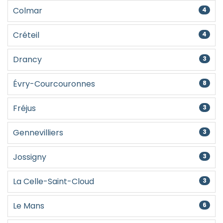
Colmar
4
Créteil
4
Drancy
3
Évry-Courcouronnes
8
Fréjus
3
Gennevilliers
3
Jossigny
3
La Celle-Saint-Cloud
3
Le Mans
6