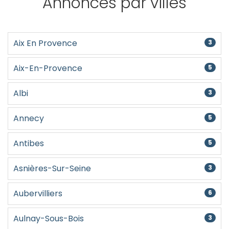
Annonces par villes
Aix En Provence
3
Aix-En-Provence
5
Albi
3
Annecy
5
Antibes
5
Asnières-Sur-Seine
3
Aubervilliers
6
Aulnay-Sous-Bois
3