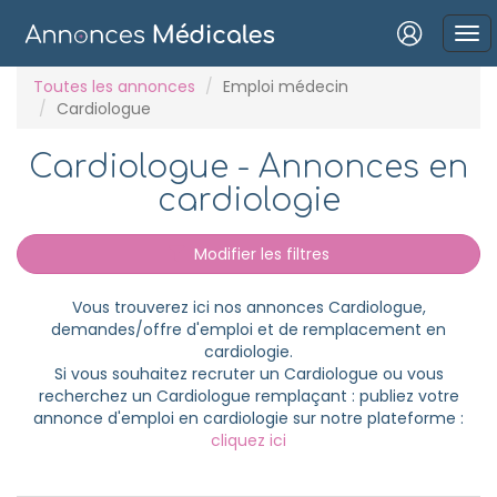
Connexion
Toutes les annonces
Emploi médecin
Cardiologue
Cardiologue - Annonces en
cardiologie
Mot de passe oublié ?
Modifier les filtres
Connexion
Vous trouverez ici nos annonces Cardiologue,
Se connecter avec Google
demandes/offre d'emploi et de remplacement en
cardiologie.
Se connecter avec Facebook
Si vous souhaitez recruter un Cardiologue ou vous
recherchez un Cardiologue remplaçant : publiez votre
Se connecter avec LinkedIn
annonce d'emploi en cardiologie sur notre plateforme :
cliquez ici
Inscrivez-vous en un clic !