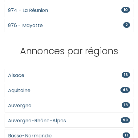
974 - La Réunion
10
976 - Mayotte
2
Annonces par régions
Alsace
13
Aquitaine
43
Auvergne
13
Auvergne-Rhône-Alpes
99
Basse-Normandie
11