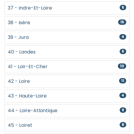
37 - Indre-Et-Loire
5
38 - Isère
15
39 - Jura
4
40 - Landes
5
41 - Loir-Et-Cher
10
42 - Loire
11
43 - Haute-Loire
4
44 - Loire-Atlantique
9
45 - Loiret
8