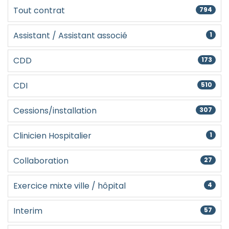
Créer un compte
Tout contrat
794
Assistant / Assistant associé
1
CDD
173
CDI
510
Cessions/installation
307
Clinicien Hospitalier
1
Collaboration
27
Exercice mixte ville / hôpital
4
Interim
57