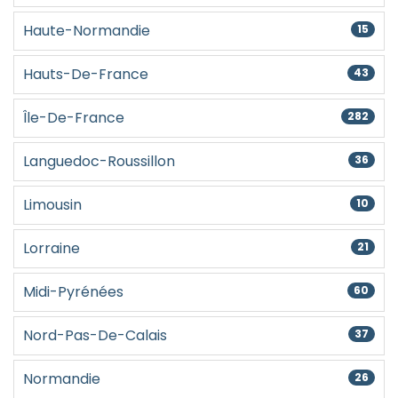
Haute-Normandie
15
Hauts-De-France
43
Île-De-France
282
Languedoc-Roussillon
36
Limousin
10
Lorraine
21
Midi-Pyrénées
60
Nord-Pas-De-Calais
37
Normandie
26