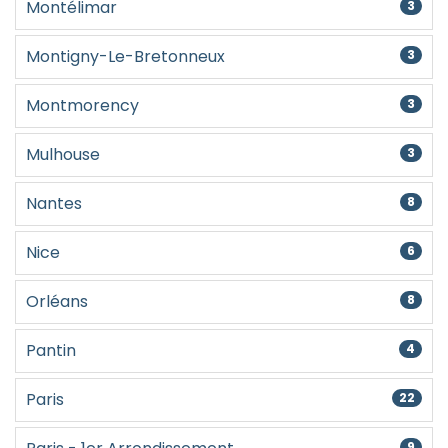
Montélimar
3
Montigny-Le-Bretonneux
3
Montmorency
3
Mulhouse
3
Nantes
8
Nice
6
Orléans
8
Pantin
4
Paris
22
9