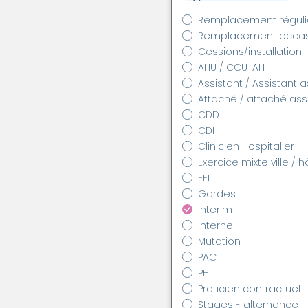
Remplacement réguli
Remplacement occas
Cessions/installation
AHU / CCU-AH
Assistant / Assistant 
Attaché / attaché as
CDD
CDI
Clinicien Hospitalier
Exercice mixte ville / h
FFI
Gardes
Interim
Interne
Mutation
PAC
PH
Praticien contractuel
Stages - alternance