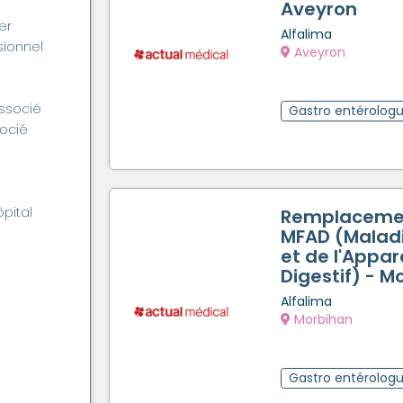
Aveyron
er
Alfalima
ionnel
Aveyron
associé
Gastro entérolog
socié
ôpital
Remplaceme
MFAD (Maladi
et de l'Appare
Digestif) - M
Alfalima
Morbihan
Gastro entérolog