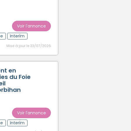
Créer un compte
Voir l'annonce
ue
Interim
Mise à jour le 23/07/2026
nt en
es du Foie
il
orbihan
Voir l'annonce
ue
Interim