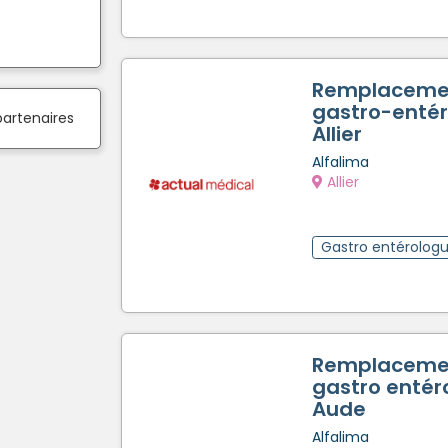
Remplaceme
gastro-entér
partenaires
Allier
Alfalima
Allier
Gastro entérolog
Remplaceme
gastro entéro
Aude
Alfalima