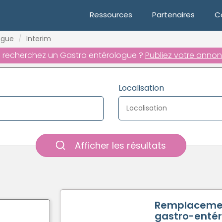
Ressources
Partenaires
C
ogue
Interim
 recherchez un Gastro entérologue ?
Publiez votre annon
Localisation
Afficher les résultats
Remplaceme
gastro-entér