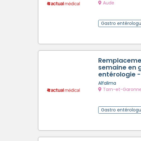
Aude
Gastro entérolog
Remplacemen
semaine en 
entérologie -
Alfalima
Tarn-et-Garonn
Gastro entérolog