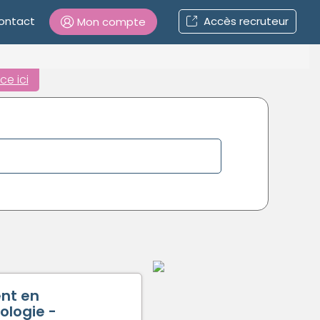
ontact
Accès recruteur
Mon compte
Connexion
ce ici
Mot de passe oublié ?
Connexion
Se connecter avec Google
Se connecter avec Facebook
Se connecter avec LinkedIn
nt en
Inscrivez-vous en un clic !
ologie -