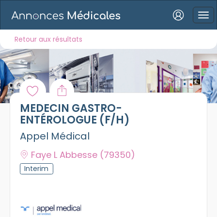
Connexion
Retour aux résultats
Mot de passe oublié ?
MÉDECIN GASTRO-
Connexion
ENTÉROLOGUE (F/H)
Appel Médical
Se connecter avec Google
Faye L Abbesse
(79350)
Se connecter avec Facebook
Interim
Se connecter avec LinkedIn
Inscrivez-vous en un clic !