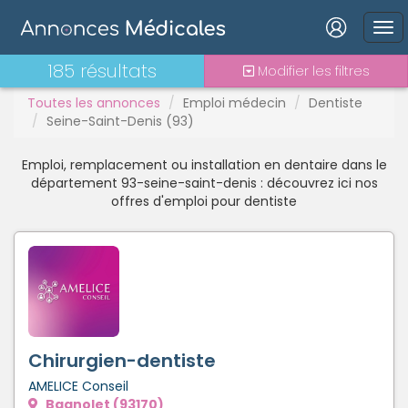
Interim
Interne
Mutation
Connexion
185 résultats
Modifier les filtres
PAC
Toutes les annonces
Emploi médecin
Dentiste
PH
Seine-Saint-Denis (93)
Praticien contractuel
Stages - alternance
Emploi, remplacement ou installation en dentaire dans le
Statut TNS
Mot de passe oublié ?
département 93-seine-saint-denis : découvrez ici nos
offres d'emploi pour dentiste
Vacations
Connexion
Se connecter avec Google
Se connecter avec Facebook
Se connecter avec LinkedIn
Chirurgien-dentiste
AMELICE Conseil
Inscrivez-vous en un clic !
Bagnolet (93170)