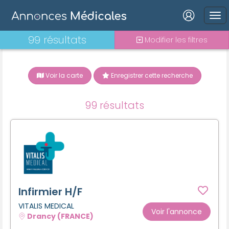
Connexion
99 résultats
Modifier les filtres
Voir la carte
Enregistrer cette recherche
Mot de passe oublié ?
99 résultats
Connexion
Se connecter avec Google
Se connecter avec Facebook
Se connecter avec LinkedIn
Infirmier H/F
VITALIS MEDICAL
Voir l'annonce
Drancy (FRANCE)
Inscrivez-vous en un clic !