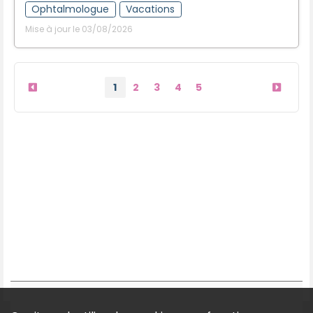
Ophtalmologue
Vacations
Mise à jour le 03/08/2026
1
2
3
4
5