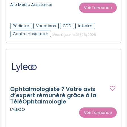
Allo Medic Assistance
Voir l'annonce
Pédiatre
Vacations
CDD
Interim
Centre hospitalier
Mise à jour le 03/08/2026
Ophtalmologiste ? Votre avis
d’expert rémunéré grâce à la
TéléOphtalmologie
LYLEOO
Voir l'annonce