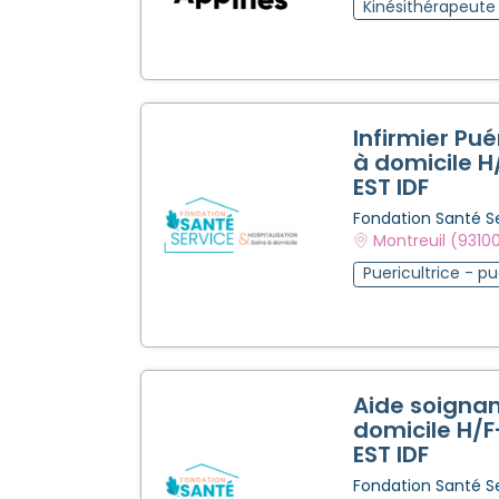
Kinésithérapeute
Infirmier Pué
à domicile H
EST IDF
Fondation Santé S
Montreuil (9310
Puericultrice - pu
Aide soignan
domicile H/F
EST IDF
Fondation Santé S