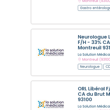
Montreuil (9310
Gastro entérolo
Neurologue L
F/H - 33% CA
Montreuil 93
La Solution Médica
Montreuil (9310
Neurologue
CD
ORL Libéral F
CA du Brut M
93100
La Solution Médica