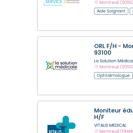
Montreuil (9310
Aide Soignant
ORL F/H - Mo
93100
La Solution Médica
Montreuil (9310
Ophtalmologue
Moniteur éd
H/F
VITALIS MEDICAL
Montreuil (FRAN