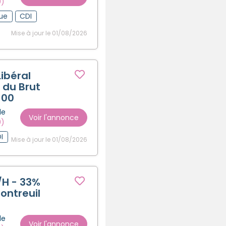
0)
gue
CDI
Mise à jour le 01/08/2026
ibéral
 du Brut
100
le
Voir l'annonce
0)
I
Mise à jour le 01/08/2026
/H - 33%
ontreuil
le
Voir l'annonce