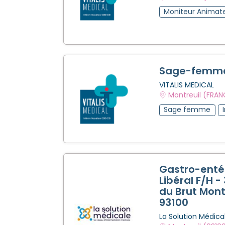
Moniteur Animat
Sage-femme
VITALIS MEDICAL
Montreuil (FRAN
Sage femme
Gastro-enté
Libéral F/H 
du Brut Mont
93100
La Solution Médica