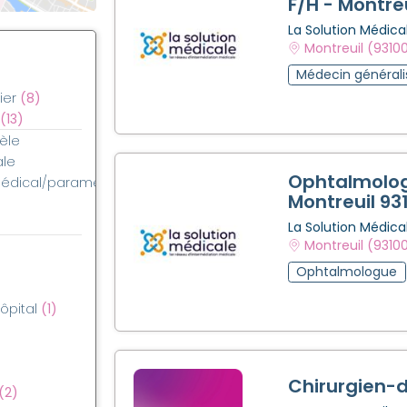
F/H - Montre
La Solution Médica
Montreuil (9310
Médecin générali
ier
(8)
(13)
èle
ale
Ophtalmolog
médical/paramédical
Montreuil 93
La Solution Médica
Montreuil (9310
Ophtalmologue
hôpital
(1)
Chirurgien-d
(2)