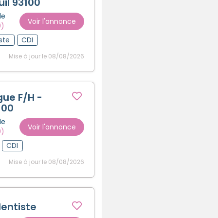
uil 93100
Créer un compte
le
Voir l'annonce
0)
ste
CDI
Mise à jour le 08/08/2026
ue F/H -
100
le
Voir l'annonce
0)
CDI
Mise à jour le 08/08/2026
entiste