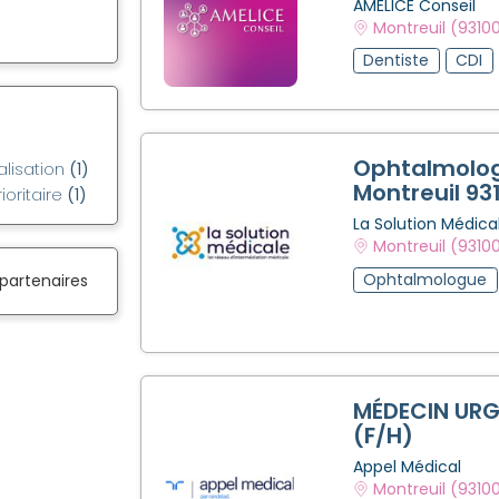
AMELICE Conseil
Montreuil (9310
Dentiste
CDI
Ophtalmolog
alisation
(1)
Montreuil 93
ioritaire
(1)
La Solution Médica
Montreuil (9310
Ophtalmologue
 partenaires
MÉDECIN URG
(F/H)
Appel Médical
Montreuil (9310