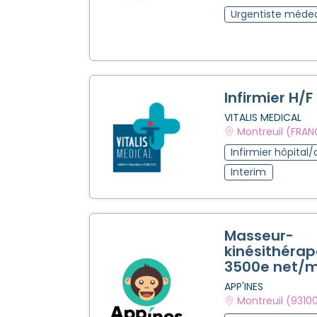
Urgentiste méde
Infirmier H/F
VITALIS MEDICAL
Montreuil (FRAN
Infirmier hôpital/
Interim
Masseur-
kinésithérap
3500e net/m
APP'INES
Montreuil (9310