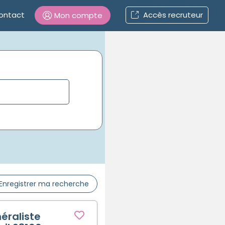
ontact
Accès recruteur
Mon compte
Connexion
Mot de passe oublié ?
Connexion
Se connecter avec Google
Se connecter avec Facebook
Enregistrer ma recherche
Se connecter avec LinkedIn
éraliste
Inscrivez-vous en un clic !