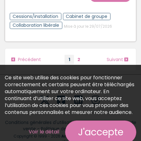
Cessions/installation
Cabinet de groupe
Collaboration libérale
Mise à jour le 29/07/2026
Précédent
1
2
Suivant
Ce site web utilise des cookies pour fonctionner
correctement et certains peuvent être téléchargés
automatiquement sur votre ordinateur. En
continuant d’utiliser ce site web, vous acceptez
l’utilisation de ces cookies pour vous proposer des
contenus personnalisés et mesurer notre audience.
Conditions générales d'utilisation
-
Conditions générales de
J'accepte
vente
-
Politique des données personnelles
Voir le détail
Copyright © 1999 - 2026
Annonces médicales
tous droits