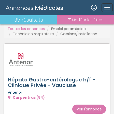
Connexion
35 résultats
Modifier les filtres
Toutes les annonces
Emploi paramédical
Technicien respiratoire
Cessions/installation
Mot de passe oublié ?
Connexion
Se connecter avec Google
Hépato Gastro-entérologue h/f -
Se connecter avec Facebook
Clinique Privée - Vaucluse
Antenor
Se connecter avec LinkedIn
Carpentras (84)
Inscrivez-vous en un clic !
Voir l'annonce