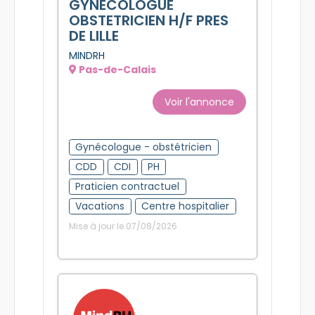
GYNECOLOGUE
OBSTETRICIEN H/F PRES
DE LILLE
MINDRH
Pas-de-Calais
Voir l'annonce
Gynécologue - obstétricien
CDD
CDI
PH
Praticien contractuel
Vacations
Centre hospitalier
Mise à jour le 07/08/2026