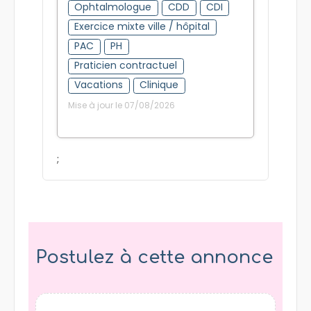
Ophtalmologue
CDD
CDI
Exercice mixte ville / hôpital
PAC
PH
Praticien contractuel
Vacations
Clinique
Mise à jour le 07/08/2026
;
Postulez à cette annonce