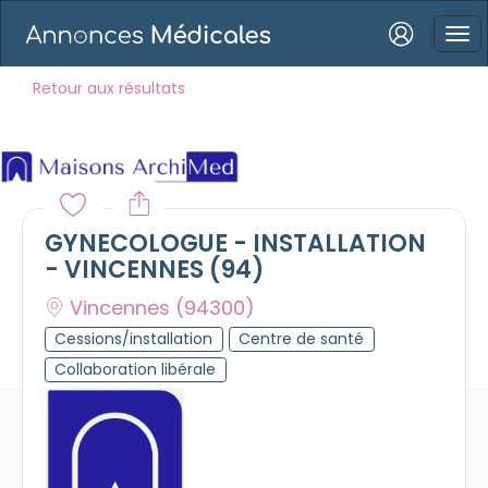
Connexion
Retour aux résultats
Mot de passe oublié ?
GYNECOLOGUE - INSTALLATION
Connexion
- VINCENNES (94)
Vincennes
(94300)
Se connecter avec Google
Cessions/installation
Centre de santé
Se connecter avec Facebook
Collaboration libérale
Se connecter avec LinkedIn
Inscrivez-vous en un clic !