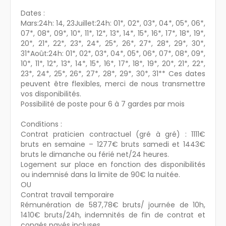
Dates :
Mars:24h: 14, 23Juillet:24h: 01*, 02*, 03*, 04*, 05*, 06*,
07*, 08*, 09*, 10*, 11*, 12*, 13*, 14*, 15*, 16*, 17*, 18*, 19*,
20*, 21*, 22*, 23*, 24*, 25*, 26*, 27*, 28*, 29*, 30*,
31*Août:24h: 01*, 02*, 03*, 04*, 05*, 06*, 07*, 08*, 09*,
10*, 11*, 12*, 13*, 14*, 15*, 16*, 17*, 18*, 19*, 20*, 21*, 22*,
23*, 24*, 25*, 26*, 27*, 28*, 29*, 30*, 31** Ces dates
peuvent être flexibles, merci de nous transmettre
vos disponibilités.
Possibilité de poste pour 6 à 7 gardes par mois
Conditions :
Contrat praticien contractuel (gré à gré) : 1111€
bruts en semaine – 1277€ bruts samedi et 1443€
bruts le dimanche ou férié net/24 heures.
Logement sur place en fonction des disponibilités
ou indemnisé dans la limite de 90€ la nuitée.
OU
Contrat travail temporaire
Rémunération de 587,78€ bruts/ journée de 10h,
1410€ bruts/24h, indemnités de fin de contrat et
congés payés incluses