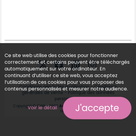
Ce site web utilise des cookies pour fonctionner
correctement et certains peuvent être téléchargés
automatiquement sur votre ordinateur. En
continuant d’utiliser ce site web, vous acceptez
l’utilisation de ces cookies pour vous proposer des
Conditions générales d'utilisation
-
Conditions
contenus personnalisés et mesurer notre audience.
générales de vente
-
Politique des données
personnelles
J'accepte
Copyright © 1999 - 2026
Annonces médicales
tous droits
Voir le détail
réservés.