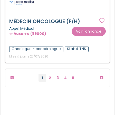
MÉDECIN ONCOLOGUE (F/H)
Appel Médical
Voir l'annonce
Auxerre (89000)
Oncologue - cancérologue
Statut TNS
Mise à jour le 27/07/2026
1
2
3
4
5