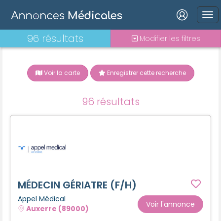
Connexion
96 résultats
Modifier les filtres
Voir la carte
Enregistrer cette recherche
Mot de passe oublié ?
96 résultats
Connexion
Se connecter avec Google
Se connecter avec Facebook
Se connecter avec LinkedIn
MÉDECIN GÉRIATRE (F/H)
Appel Médical
Voir l'annonce
Auxerre (89000)
Inscrivez-vous en un clic !