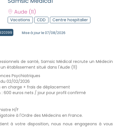
Samsic Médical
Aude
(11)
Vacations
CDD
Centre hospitalier
 4920399
Mise à jour le 07/08/2026
essionnels de santé, Samsic Médical recrute un Médecin
 un établissement situé dans l'Aude (11)
gences Psychiatriques
ir du 02/02/2026
 en charge + frais de déplacement
: 600 euros nets / jour pour profil confirmé
iatre H/F
ligatoire à l'Ordre des Médecins en France.
 tient à votre disposition, nous nous engageons à vous