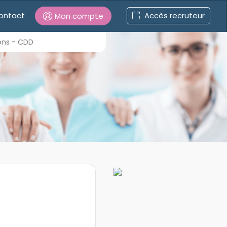
ontact
Accès recruteur
Mon compte
Connexion
ons
-
CDD
Mot de passe oublié ?
Connexion
Se connecter avec Google
Se connecter avec Facebook
Se connecter avec LinkedIn
Inscrivez-vous en un clic !