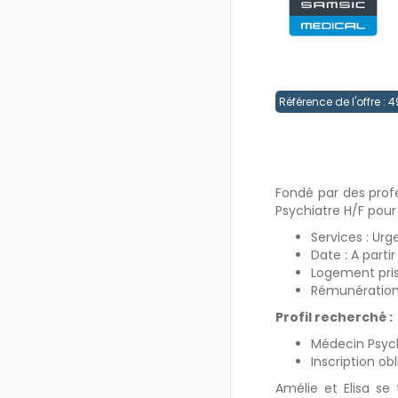
Référence de l'offre :
Fondé par des prof
Psychiatre H/F pour
Services : Ur
Date : A part
Logement pris
Rémunération 
Profil recherché :
Médecin Psych
Inscription ob
Amélie et Elisa se