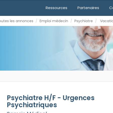
mploi médecin
Psychiatre
Vacations
-
CDD
Ressources
Partenaires
C
URGENCES PSYCHIATRIQUES
outes les annonces
Emploi médecin
Psychiatre
Vacati
Psychiatre H/F - Urgences
Psychiatriques