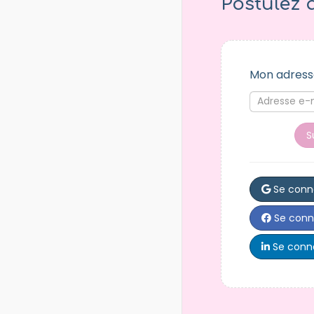
Postulez 
Mon adress
S
Se conn
Se conn
Se conne