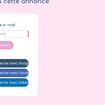
à cette annonce
e e-mail
uivant
ecter avec Google
ecter avec Facebook
cter avec LinkedIn