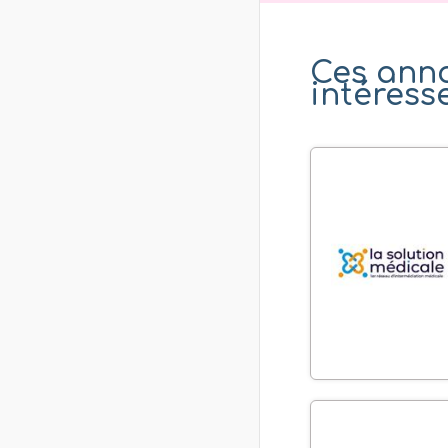
Ces ann
intéress