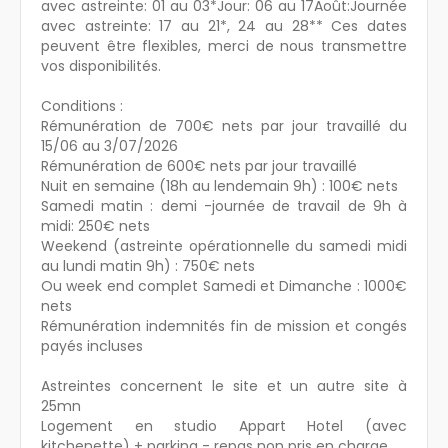
avec astreinte: 01 au 03*Jour: 06 au 17Août:Journée
avec astreinte: 17 au 21*, 24 au 28** Ces dates
peuvent être flexibles, merci de nous transmettre
vos disponibilités.
Conditions :
Rémunération de 700€ nets par jour travaillé du
15/06 au 3/07/2026
Rémunération de 600€ nets par jour travaillé
Nuit en semaine (18h au lendemain 9h) : 100€ nets
Samedi matin : demi -journée de travail de 9h à
midi: 250€ nets
Weekend (astreinte opérationnelle du samedi midi
au lundi matin 9h) : 750€ nets
Ou week end complet Samedi et Dimanche : 1000€
nets
Rémunération indemnités fin de mission et congés
payés incluses
Astreintes concernent le site et un autre site à
25mn
Logement en studio Appart Hotel (avec
kitchenette) + parking - repas non pris en charge