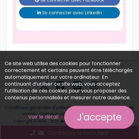
Se connecter avec LinkedIn
Ce site web utilise des cookies pour fonctionner
correctement et certains peuvent être téléchargés
automatiquement sur votre ordinateur. En
continuant d’utiliser ce site web, vous acceptez
l’utilisation de ces cookies pour vous proposer des
contenus personnalisés et mesurer notre audience.
Conditions générales d'utilisation
-
Conditions générales de
vente
-
Politique des données personnelles
J'accepte
Voir le détail
Copyright © 1999 - 2026
Annonces médicales
tous droits
réservés.
Contacter le recruteur