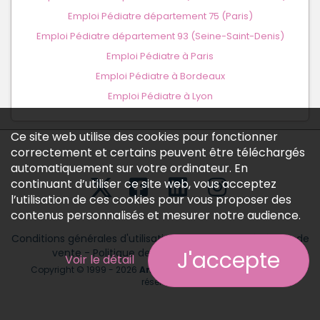
Emploi Pédiatre département 75 (Paris)
Emploi Pédiatre département 93 (Seine-Saint-Denis)
Emploi Pédiatre à Paris
Emploi Pédiatre à Bordeaux
Emploi Pédiatre à Lyon
Ce site web utilise des cookies pour fonctionner
correctement et certains peuvent être téléchargés
automatiquement sur votre ordinateur. En
continuant d’utiliser ce site web, vous acceptez
l’utilisation de ces cookies pour vous proposer des
contenus personnalisés et mesurer notre audience.
Conditions générales d'utilisation
-
Conditions générales de
vente
-
Politique des données personnelles
J'accepte
Voir le détail
Copyright © 1999 - 2026
Annonces médicales
tous droits
réservés.