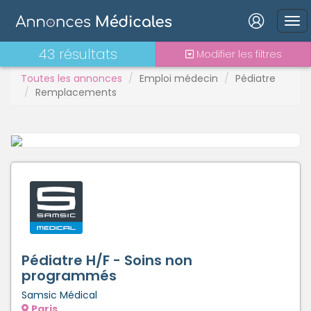
Connexion
43 résultats
Modifier les filtres
Toutes les annonces
Emploi médecin
Pédiatre
Remplacements
Mot de passe oublié ?
Connexion
Se connecter avec Google
Se connecter avec Facebook
Se connecter avec LinkedIn
Pédiatre H/F - Soins non
programmés
Samsic Médical
Inscrivez-vous en un clic !
Paris