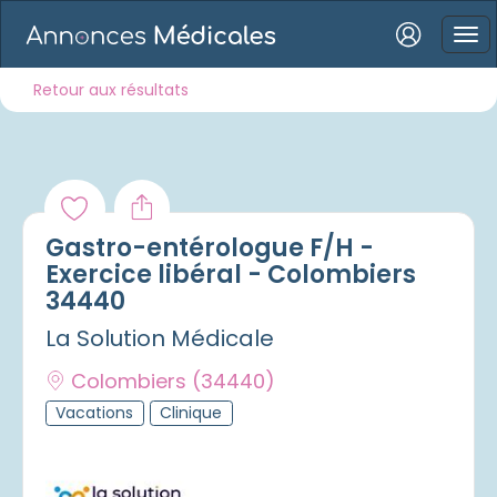
Connexion
Retour aux résultats
Mot de passe oublié ?
Gastro-entérologue F/H -
Connexion
Exercice libéral - Colombiers
34440
Se connecter avec Google
La Solution Médicale
Se connecter avec Facebook
Colombiers
(34440)
Se connecter avec LinkedIn
Vacations
Clinique
Inscrivez-vous en un clic !