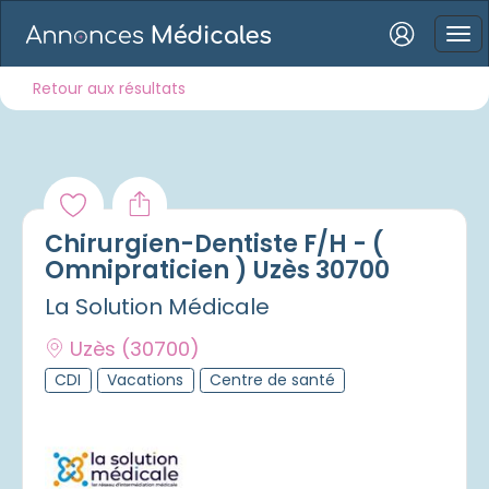
Connexion
Retour aux résultats
Mot de passe oublié ?
Chirurgien-Dentiste F/H - (
Connexion
Omnipraticien ) Uzès 30700
La Solution Médicale
Se connecter avec Google
Uzès
(30700)
Se connecter avec Facebook
CDI
Vacations
Centre de santé
Se connecter avec LinkedIn
Inscrivez-vous en un clic !