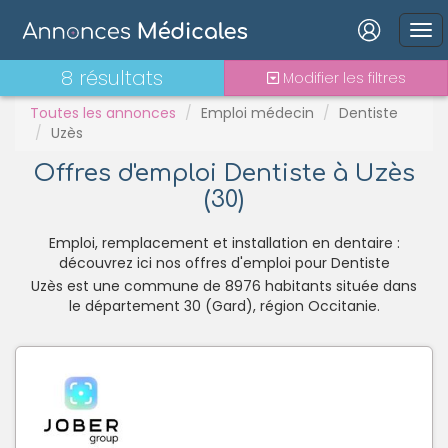
PH
Praticien contractuel
Connexion
8 résultats
Modifier les filtres
Stages - alternance
Statut TNS
Toutes les annonces
Emploi médecin
Dentiste
Uzès
Vacations
Offres d'emploi Dentiste à Uzès
(30)
Mot de passe oublié ?
Connexion
Emploi, remplacement et installation en dentaire :
découvrez ici nos offres d'emploi pour Dentiste
Uzès est une commune de 8976 habitants située dans
Se connecter avec Google
le département 30 (Gard), région Occitanie.
Se connecter avec Facebook
Se connecter avec LinkedIn
Inscrivez-vous en un clic !