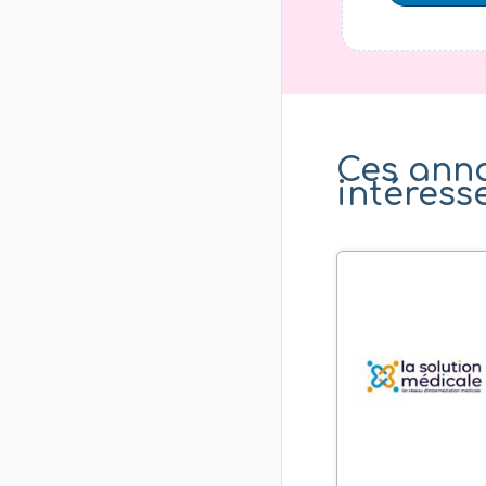
Ces ann
intéress