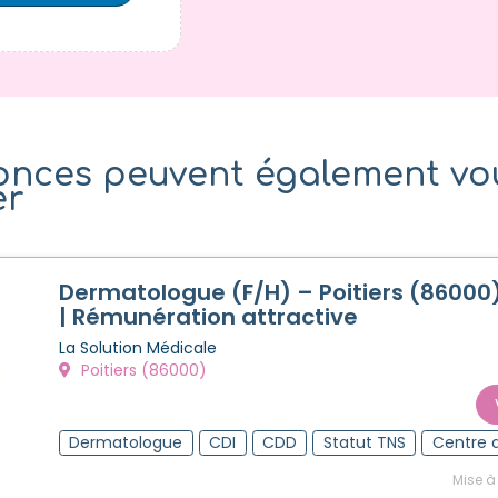
onces peuvent également vo
er
Dermatologue (F/H) – Poitiers (86000
| Rémunération attractive
La Solution Médicale
Poitiers (86000)
Dermatologue
CDI
CDD
Statut TNS
Centre 
Mise à