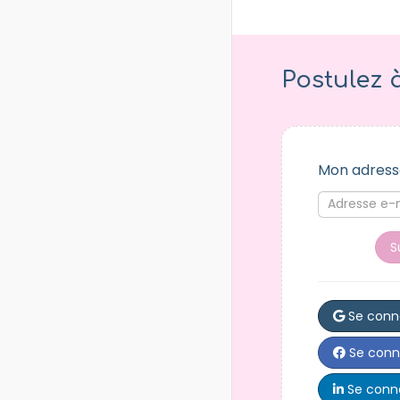
Postulez 
Mon adress
S
Se conn
Se conn
Se conne