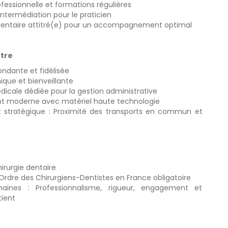
fessionnelle et formations régulières
intermédiation pour le praticien
 dentaire attitré(e) pour un accompagnement optimal
tre
ondante et fidélisée
que et bienveillante
dicale dédiée pour la gestion administrative
t moderne avec matériel haute technologie
stratégique : Proximité des transports en commun et
irurgie dentaire
l’Ordre des Chirurgiens-Dentistes en France obligatoire
aines : Professionnalisme, rigueur, engagement et
ient