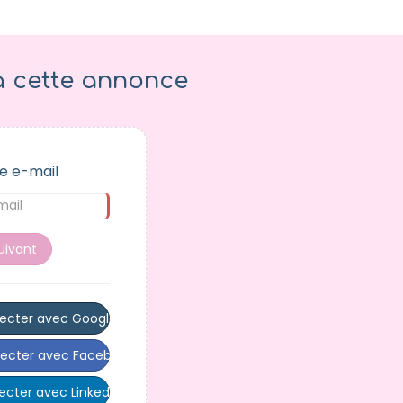
à cette annonce
e e-mail
uivant
ecter avec Google
ecter avec Facebook
cter avec LinkedIn