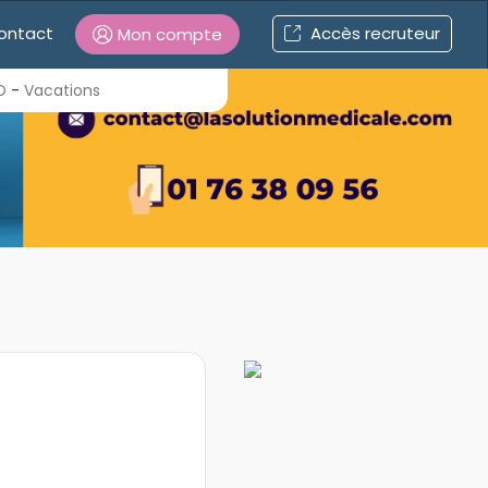
ontact
Accès recruteur
Mon compte
Connexion
D
-
Vacations
Mot de passe oublié ?
Connexion
Se connecter avec Google
Se connecter avec Facebook
Se connecter avec LinkedIn
Inscrivez-vous en un clic !