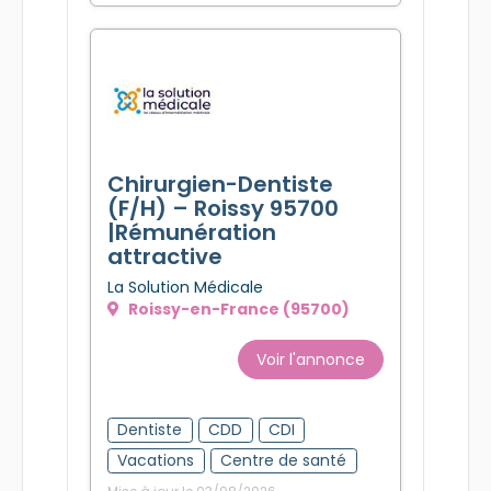
Chirurgien-Dentiste
(F/H) – Roissy 95700
|Rémunération
attractive
La Solution Médicale
Roissy-en-France (95700)
Voir l'annonce
Dentiste
CDD
CDI
Vacations
Centre de santé