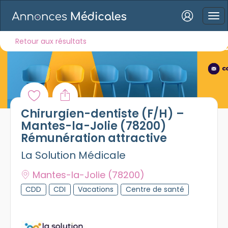
Connexion
Retour aux résultats
Mot de passe oublié ?
Chirurgien-dentiste (F/H) –
Connexion
Mantes-la-Jolie (78200)
Rémunération attractive
Se connecter avec Google
La Solution Médicale
Se connecter avec Facebook
Mantes-la-Jolie
(78200)
Se connecter avec LinkedIn
CDD
CDI
Vacations
Centre de santé
Inscrivez-vous en un clic !