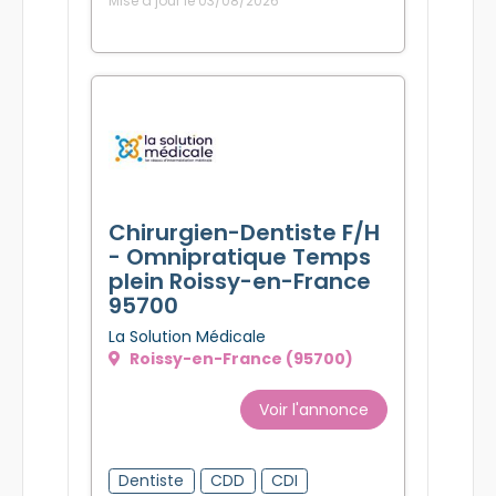
Mise à jour le 03/08/2026
Chirurgien-Dentiste F/H
- Omnipratique Temps
plein Roissy-en-France
95700
La Solution Médicale
Roissy-en-France (95700)
Voir l'annonce
Dentiste
CDD
CDI