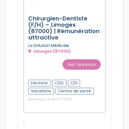
Chirurgien-Dentiste
(F/H) – Limoges
(87000) | Rémunération
attractive
La Solution Médicale
Limoges (87000)
Voir l'annonce
Dentiste
CDD
CDI
Vacations
Centre de santé
Mise à jour le 30/07/2026
;