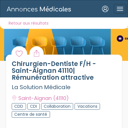
Connexion
Retour aux résultats
Mot de passe oublié ?
Chirurgien-Dentiste F/H -
Connexion
Saint-Aignan 41110|
Rémunération attractive
Se connecter avec Google
La Solution Médicale
Se connecter avec Facebook
Saint-Aignan
(41110)
Se connecter avec LinkedIn
CDD
CDI
Collaboration
Vacations
Centre de santé
Inscrivez-vous en un clic !