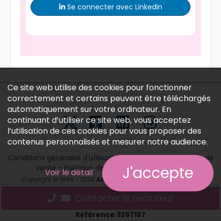
Se connecter avec LinkedIn
Ce site web utilise des cookies pour fonctionner
correctement et certains peuvent être téléchargés
automatiquement sur votre ordinateur. En
continuant d’utiliser ce site web, vous acceptez
l’utilisation de ces cookies pour vous proposer des
contenus personnalisés et mesurer notre audience.
Conditions générales d'utilisation
-
Conditions générales de
vente
-
Politique des données personnelles
J'accepte
Voir le détail
Copyright © 1999 - 2026
Annonces médicales
tous droits
réservés.
Contacter le recruteur
Référence 3267187