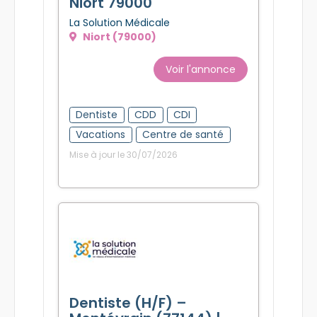
Niort 79000
La Solution Médicale
Niort (79000)
Voir l'annonce
Dentiste
CDD
CDI
Vacations
Centre de santé
Mise à jour le 30/07/2026
Dentiste (H/F) –