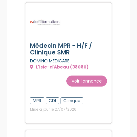
Médecin MPR - H/F /
Clinique SMR
DOMINO MEDICARE
L'Isle-d'Abeau (38080)
Voir l'annonce
MPR
CDI
Clinique
Mise à jour le 27/07/2026