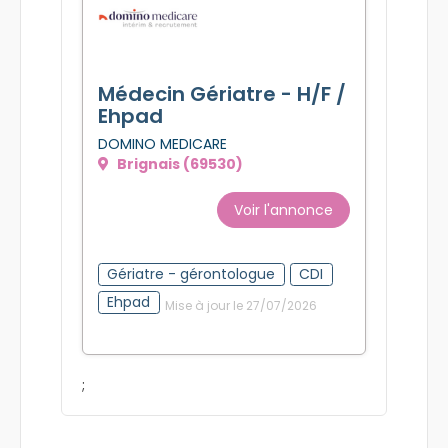
Médecin Gériatre - H/F /
Ehpad
DOMINO MEDICARE
Brignais (69530)
Voir l'annonce
Gériatre - gérontologue
CDI
Ehpad
Mise à jour le 27/07/2026
;