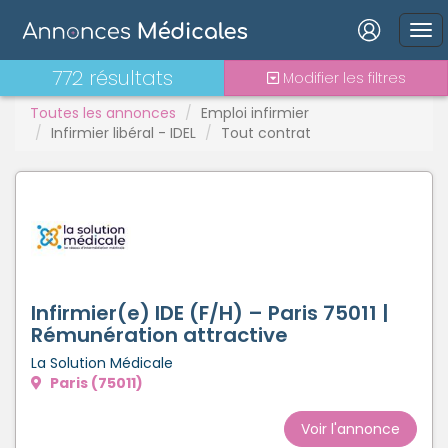
PH
Praticien contractuel
Connexion
772 résultats
Modifier les filtres
Stages - alternance
Statut TNS
Toutes les annonces
Emploi infirmier
Infirmier libéral - IDEL
Vacations
Tout contrat
Mot de passe oublié ?
Connexion
Se connecter avec Google
Infirmier(e) IDE (F/H) – Paris 75011 |
Se connecter avec Facebook
Rémunération attractive
La Solution Médicale
Se connecter avec LinkedIn
Paris (75011)
Inscrivez-vous en un clic !
Voir l'annonce