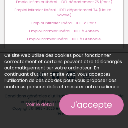
Emploi Infirmier libéral - IDEL département 75 (Paris)
Emploi Infirmier libéral - IDEL département 74 (Haute-
Savoie)
Emploi Infirmier libéral - IDEL à Paris
Emploi Infirmier libéral - IDEL à Annecy
Emploi Infirmier libéral - IDEL à Grenoble
Ce site web utilise des cookies pour fonctionner
correctement et certains peuvent être téléchargés
automatiquement sur votre ordinateur. En
continuant d’utiliser ce site web, vous acceptez
l’utilisation de ces cookies pour vous proposer des
contenus personnalisés et mesurer notre audience.
Conditions générales d'utilisation
-
Conditions générales de
J'accepte
vente
-
Politique des données personnelles
Voir le détail
Copyright © 1999 - 2026
Annonces médicales
tous droits
réservés.