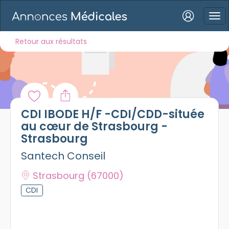
Connexion
Retour aux résultats
Mot de passe oublié ?
CDI IBODE H/F -CDI/CDD-située
Connexion
au cœur de Strasbourg -
Strasbourg
Se connecter avec Google
Santech Conseil
Se connecter avec Facebook
Strasbourg
(67000)
Se connecter avec LinkedIn
CDI
Inscrivez-vous en un clic !