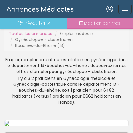
Interim
Interne
Mutation
Connexion
45 résultats
Modifier les filtres
PAC
Toutes les annonces
Emploi médecin
PH
Gynécologue - obstétricien
Praticien contractuel
Bouches-du-Rhône (13)
Stages - alternance
Statut TNS
Mot de passe oublié ?
Emploi, remplacement ou installation en gynécologie dans
le département 13-bouches-du-rhone : découvrez ici nos
Vacations
Connexion
offres d'emploi pour gynécologue - obstétricien
Il y a 312 praticiens en Gynécologie médicale et
Gynécologie-obstétrique dans le département 13 -
Se connecter avec Google
Bouches-du-Rhône, soit 1 praticien pour 6482
habitants (versus 1 praticien pour 8662 habitants en
Se connecter avec Facebook
France).
Se connecter avec LinkedIn
Inscrivez-vous en un clic !