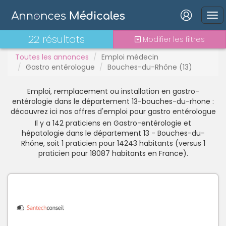
Interim
Interne
Mutation
Connexion
22 résultats
Modifier les filtres
PAC
Toutes les annonces
Emploi médecin
PH
Gastro entérologue
Bouches-du-Rhône (13)
Praticien contractuel
Stages - alternance
Emploi, remplacement ou installation en gastro-
Statut TNS
Mot de passe oublié ?
entérologie dans le département 13-bouches-du-rhone :
découvrez ici nos offres d'emploi pour gastro entérologue
Vacations
Connexion
Il y a 142 praticiens en Gastro-entérologie et
hépatologie dans le département 13 - Bouches-du-
Rhône, soit 1 praticien pour 14243 habitants (versus 1
Se connecter avec Google
praticien pour 18087 habitants en France).
Se connecter avec Facebook
Se connecter avec LinkedIn
Inscrivez-vous en un clic !