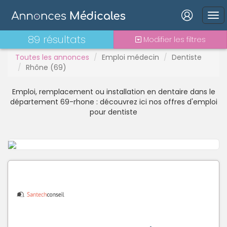
Interne
Mutation
PAC
Connexion
89 résultats
Modifier les filtres
PH
Toutes les annonces
Emploi médecin
Dentiste
Praticien contractuel
Rhône (69)
Stages - alternance
Statut TNS
Emploi, remplacement ou installation en dentaire dans le
Vacations
Mot de passe oublié ?
département 69-rhone : découvrez ici nos offres d'emploi
pour dentiste
Connexion
Se connecter avec Google
Se connecter avec Facebook
Se connecter avec LinkedIn
Inscrivez-vous en un clic !