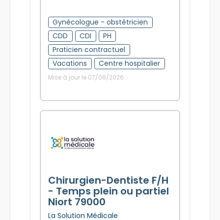
Voir l'annonce
Gynécologue - obstétricien
CDD
CDI
PH
Praticien contractuel
Vacations
Centre hospitalier
Mise à jour le 07/08/2026
Chirurgien-Dentiste F/H
- Temps plein ou partiel
Niort 79000