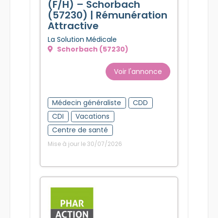
Médecin Généraliste
(F/H) – Schorbach
(57230) | Rémunération
Attractive
La Solution Médicale
Schorbach (57230)
Voir l'annonce
Médecin généraliste
CDD
CDI
Vacations
Centre de santé
Mise à jour le 30/07/2026