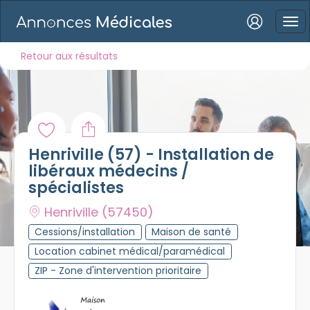
Connexion
Retour aux résultats
Mot de passe oublié ?
Henriville (57) - Installation de
Connexion
libéraux médecins /
spécialistes
Se connecter avec Google
Henriville
(57450)
Se connecter avec Facebook
Cessions/installation
Maison de santé
Location cabinet médical/paramédical
Se connecter avec LinkedIn
ZIP - Zone d'intervention prioritaire
Inscrivez-vous en un clic !