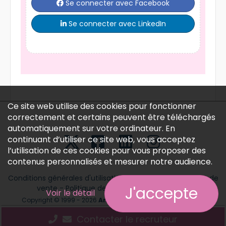
Se connecter avec Facebook
Se connecter avec LinkedIn
Ce site web utilise des cookies pour fonctionner
correctement et certains peuvent être téléchargés
automatiquement sur votre ordinateur. En
continuant d’utiliser ce site web, vous acceptez
l’utilisation de ces cookies pour vous proposer des
contenus personnalisés et mesurer notre audience.
J'accepte
Conditions générales d'utilisation
-
Conditions générales de
Voir le détail
vente
-
Politique des données personnelles
Copyright © 1999 - 2026
Annonces médicales
tous droits
Contacter le recruteur
réservés.