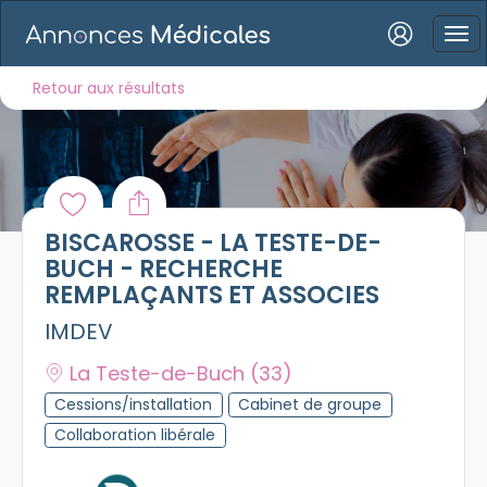
Connexion
Retour aux résultats
Mot de passe oublié ?
BISCAROSSE - LA TESTE-DE-
Connexion
BUCH - RECHERCHE
REMPLAÇANTS ET ASSOCIES
Se connecter avec Google
IMDEV
Se connecter avec Facebook
La Teste-de-Buch
(33)
Se connecter avec LinkedIn
Cessions/installation
Cabinet de groupe
Collaboration libérale
Inscrivez-vous en un clic !