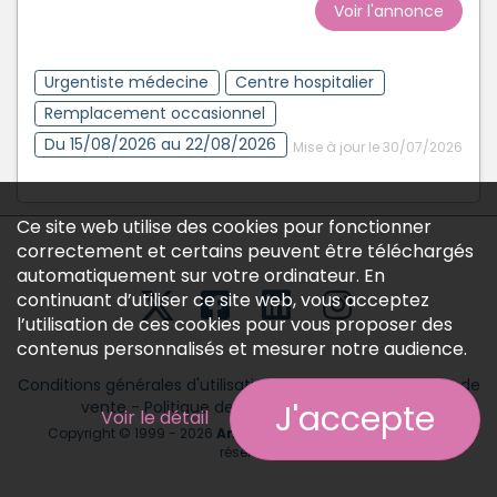
Voir l'annonce
Urgentiste médecine
Centre hospitalier
Remplacement occasionnel
Du 15/08/2026 au 22/08/2026
Mise à jour le 30/07/2026
Ce site web utilise des cookies pour fonctionner
correctement et certains peuvent être téléchargés
automatiquement sur votre ordinateur. En
continuant d’utiliser ce site web, vous acceptez
l’utilisation de ces cookies pour vous proposer des
contenus personnalisés et mesurer notre audience.
Conditions générales d'utilisation
-
Conditions générales de
vente
-
Politique des données personnelles
J'accepte
Voir le détail
Copyright © 1999 - 2026
Annonces médicales
tous droits
réservés.