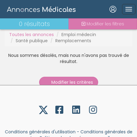
Stages - alternance
Statut TNS
Vacations
Connexion
0 résultats
Modifier les filtres
Toutes les annonces
Emploi médecin
Santé publique
Remplacements
Nous sommes désolés, mais nous n'avons pas trouvé de
Mot de passe oublié ?
résultat.
Connexion
Modifier les critères
Se connecter avec Google
Se connecter avec Facebook
Se connecter avec LinkedIn
Inscrivez-vous en un clic !
Conditions générales d'utilisation
-
Conditions générales de