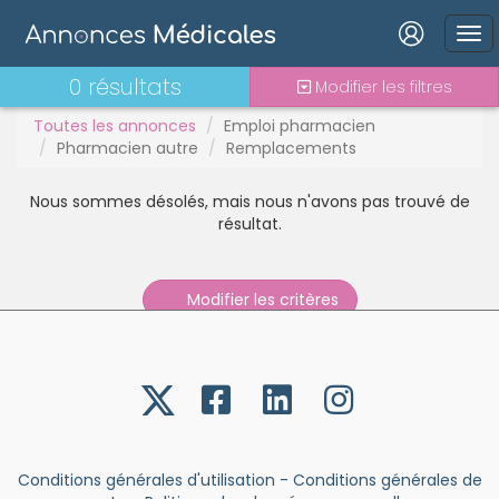
Gardes
Interim
Interne
Connexion
0 résultats
Modifier les filtres
Mutation
Toutes les annonces
Emploi pharmacien
PAC
Pharmacien autre
Remplacements
PH
Praticien contractuel
Nous sommes désolés, mais nous n'avons pas trouvé de
Stages - alternance
Mot de passe oublié ?
résultat.
Statut TNS
Connexion
Vacations
Modifier les critères
Se connecter avec Google
Se connecter avec Facebook
Se connecter avec LinkedIn
Inscrivez-vous en un clic !
Conditions générales d'utilisation
-
Conditions générales de