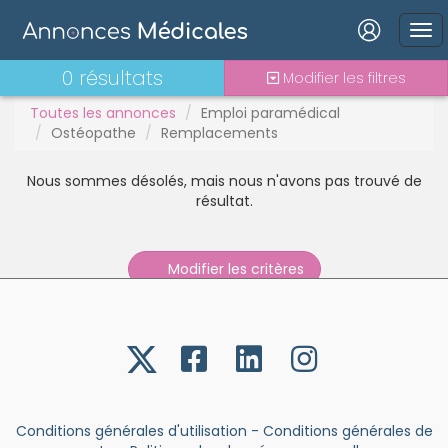
Stages - alternance
Statut TNS
Vacations
Connexion
0 résultats
Modifier les filtres
Toutes les annonces
Emploi paramédical
Ostéopathe
Remplacements
Nous sommes désolés, mais nous n'avons pas trouvé de
Mot de passe oublié ?
résultat.
Connexion
Modifier les critères
Se connecter avec Google
Se connecter avec Facebook
Se connecter avec LinkedIn
Inscrivez-vous en un clic !
Conditions générales d'utilisation
-
Conditions générales de