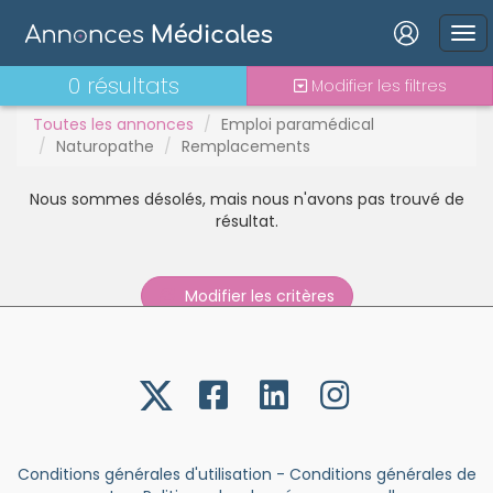
Stages - alternance
Statut TNS
Vacations
Connexion
0 résultats
Modifier les filtres
Toutes les annonces
Emploi paramédical
Naturopathe
Remplacements
Nous sommes désolés, mais nous n'avons pas trouvé de
Mot de passe oublié ?
résultat.
Connexion
Modifier les critères
Se connecter avec Google
Se connecter avec Facebook
Se connecter avec LinkedIn
Inscrivez-vous en un clic !
Conditions générales d'utilisation
-
Conditions générales de