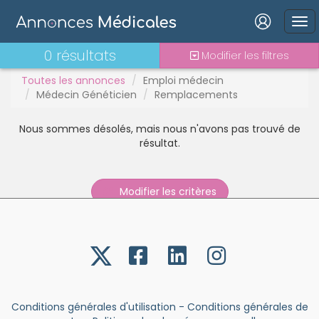
Interim
Interne
Mutation
Connexion
0 résultats
Modifier les filtres
PAC
PH
Toutes les annonces
Emploi médecin
Médecin Généticien
Remplacements
Praticien contractuel
Stages - alternance
Nous sommes désolés, mais nous n'avons pas trouvé de
Statut TNS
Mot de passe oublié ?
résultat.
Vacations
Connexion
Modifier les critères
Se connecter avec Google
Se connecter avec Facebook
Se connecter avec LinkedIn
Inscrivez-vous en un clic !
Conditions générales d'utilisation
-
Conditions générales de