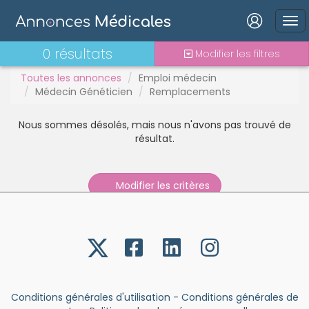
PAC
PH
Connexion
Praticien contractuel
0 résultats
Modifier les filtres
Stages - alternance
Toutes les annonces
Emploi médecin
Statut TNS
Médecin Généticien
Remplacements
Vacations
Nous sommes désolés, mais nous n'avons pas trouvé de
Mot de passe oublié ?
résultat.
Connexion
Modifier les critères
Se connecter avec Google
Se connecter avec Facebook
Se connecter avec LinkedIn
Inscrivez-vous en un clic !
Conditions générales d'utilisation
-
Conditions générales de