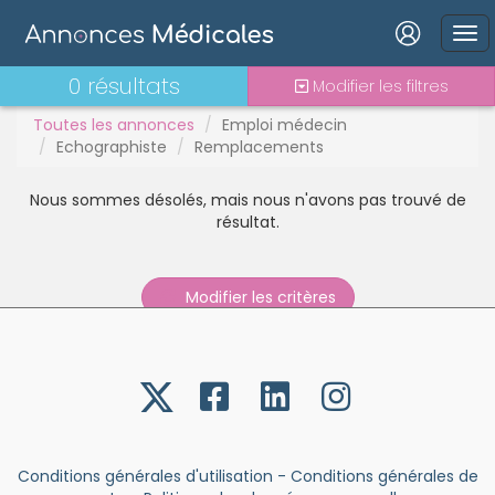
Stages - alternance
Statut TNS
Vacations
Connexion
0 résultats
Modifier les filtres
Toutes les annonces
Emploi médecin
Echographiste
Remplacements
Nous sommes désolés, mais nous n'avons pas trouvé de
Mot de passe oublié ?
résultat.
Connexion
Modifier les critères
Se connecter avec Google
Se connecter avec Facebook
Se connecter avec LinkedIn
Inscrivez-vous en un clic !
Conditions générales d'utilisation
-
Conditions générales de