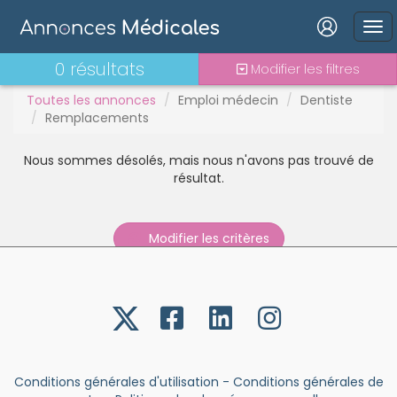
Stages - alternance
Statut TNS
Vacations
Connexion
0 résultats
Modifier les filtres
Toutes les annonces
Emploi médecin
Dentiste
Remplacements
Nous sommes désolés, mais nous n'avons pas trouvé de
Mot de passe oublié ?
résultat.
Connexion
Modifier les critères
Se connecter avec Google
Se connecter avec Facebook
Se connecter avec LinkedIn
Inscrivez-vous en un clic !
Conditions générales d'utilisation
-
Conditions générales de