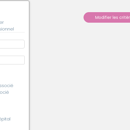
Modifier les critè
er
ionnel
associé
socié
ôpital