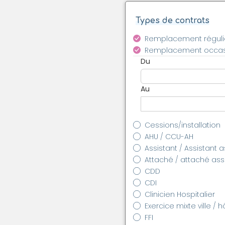
Types de contrats
Remplacement réguli
Remplacement occas
Du
Au
Cessions/installation
AHU / CCU-AH
Assistant / Assistant 
Attaché / attaché as
CDD
CDI
Clinicien Hospitalier
Exercice mixte ville / h
FFI