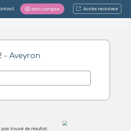
ontact
Accès recruteur
Mon compte
Connexion
2 - Aveyron
Mot de passe oublié ?
Connexion
Se connecter avec Google
Se connecter avec Facebook
Se connecter avec LinkedIn
Inscrivez-vous en un clic !
pas trouvé de résultat.