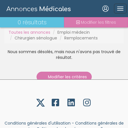
Stages - alternance
Statut TNS
Vacations
Connexion
0 résultats
Modifier les filtres
Toutes les annonces
Emploi médecin
Chirurgien sénologue
Remplacements
Nous sommes désolés, mais nous n'avons pas trouvé de
Mot de passe oublié ?
résultat.
Connexion
Modifier les critères
Se connecter avec Google
Se connecter avec Facebook
Se connecter avec LinkedIn
Inscrivez-vous en un clic !
Conditions générales d'utilisation
-
Conditions générales de