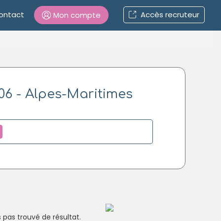
ontact
Accès recruteur
Mon compte
Connexion
06 - Alpes-Maritimes
Mot de passe oublié ?
Connexion
Se connecter avec Google
Se connecter avec Facebook
Se connecter avec LinkedIn
Inscrivez-vous en un clic !
pas trouvé de résultat.