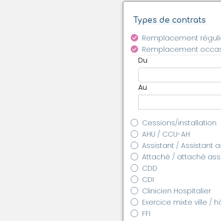
Types de contrats
Remplacement réguli
Remplacement occas
Du
Au
Cessions/installation
AHU / CCU-AH
Assistant / Assistant 
Attaché / attaché as
CDD
CDI
Clinicien Hospitalier
Exercice mixte ville / h
FFI