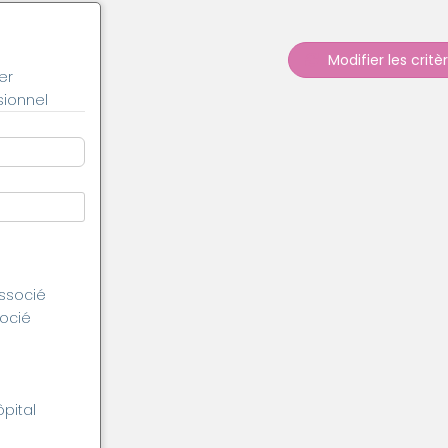
Modifier les critè
er
ionnel
associé
socié
ôpital