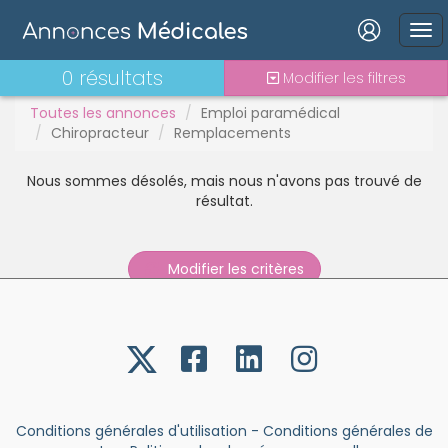
PH
Praticien contractuel
Connexion
Stages - alternance
0 résultats
Modifier les filtres
Statut TNS
Toutes les annonces
Emploi paramédical
Vacations
Chiropracteur
Remplacements
Nous sommes désolés, mais nous n'avons pas trouvé de
Mot de passe oublié ?
résultat.
Connexion
Modifier les critères
Se connecter avec Google
Se connecter avec Facebook
Se connecter avec LinkedIn
Inscrivez-vous en un clic !
Conditions générales d'utilisation
-
Conditions générales de