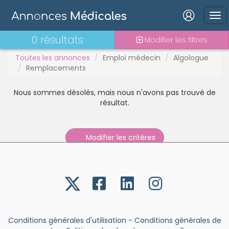
Stages - alternance
Statut TNS
Vacations
Connexion
0 résultats
Modifier les filtres
Toutes les annonces
Emploi médecin
Algologue
Remplacements
Nous sommes désolés, mais nous n'avons pas trouvé de
Mot de passe oublié ?
résultat.
Connexion
Modifier les critères
Se connecter avec Google
Se connecter avec Facebook
Se connecter avec LinkedIn
Inscrivez-vous en un clic !
Conditions générales d'utilisation
-
Conditions générales de