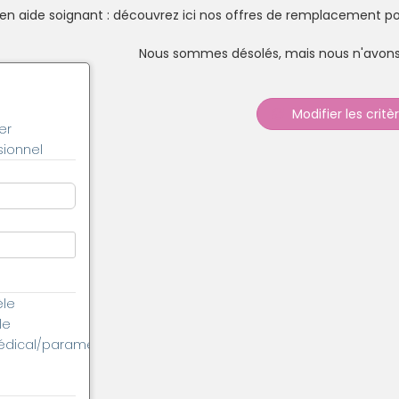
 aide soignant : découvrez ici nos offres de remplacement po
Nous sommes désolés, mais nous n'avons 
Modifier les critè
er
ionnel
èle
le
édical/paramédical