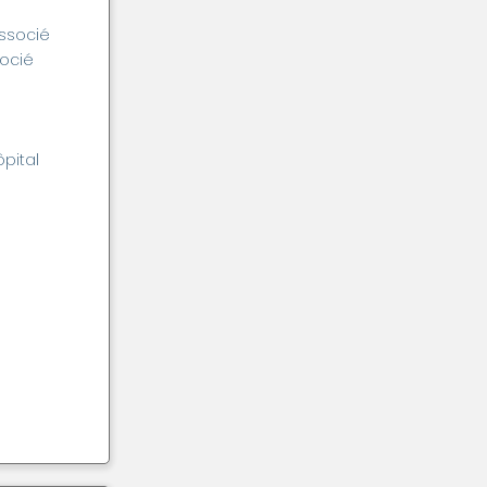
associé
socié
ôpital