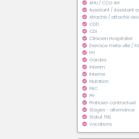
AHU / CCU-AH
Assistant / Assistant 
Attaché / attaché as
CDD
CDI
Clinicien Hospitalier
Exercice mixte ville / h
FFI
Gardes
Interim
Interne
Mutation
PAC
PH
Praticien contractuel
Stages - alternance
Statut TNS
Vacations