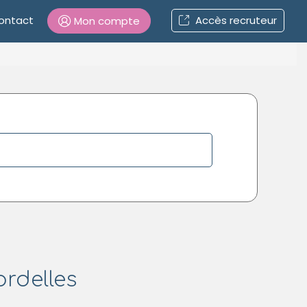
ontact
Accès recruteur
Mon compte
Connexion
Mot de passe oublié ?
Connexion
Se connecter avec Google
Se connecter avec Facebook
Se connecter avec LinkedIn
rdelles
Inscrivez-vous en un clic !