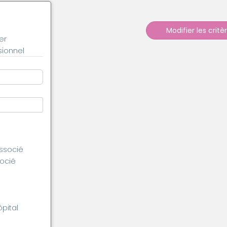
Modifier les critè
er
ionnel
associé
socié
ôpital