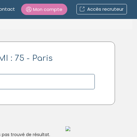
ontact
Accès recruteur
Mon compte
Connexion
 : 75 - Paris
Mot de passe oublié ?
Connexion
Se connecter avec Google
Se connecter avec Facebook
Se connecter avec LinkedIn
Inscrivez-vous en un clic !
pas trouvé de résultat.