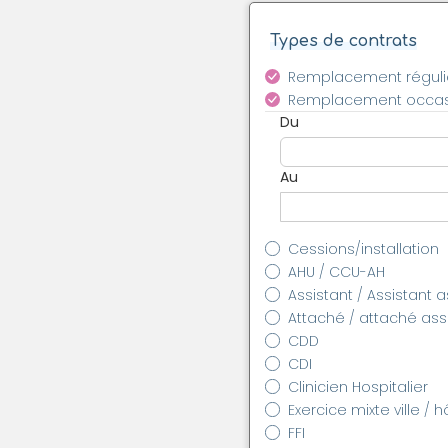
Types de contrats
Remplacement réguli
Remplacement occas
Du
Au
Cessions/installation
AHU / CCU-AH
Assistant / Assistant 
Attaché / attaché as
CDD
CDI
Clinicien Hospitalier
Exercice mixte ville / h
FFI